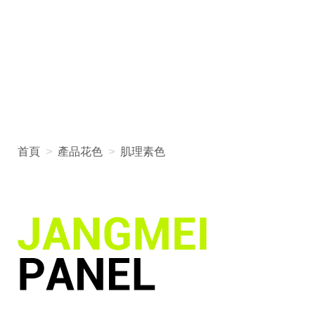
首頁
>
產品花色
>
肌理素色