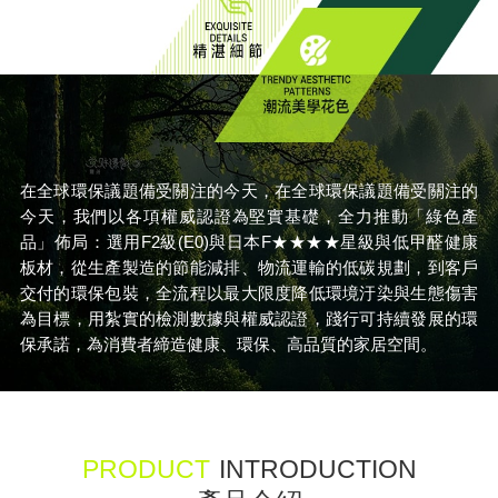
在全球環保議題備受關注的今天，在全球環保議題備受關注的
今天，我們以各項權威認證為堅實基礎，全力推動「綠色產
品」佈局：選用F2級(E0)與日本F★★★★星級與低甲醛健康
板材，從生產製造的節能減排、物流運輸的低碳規劃，到客戶
交付的環保包裝，全流程以最大限度降低環境汙染與生態傷害
為目標，用紮實的檢測數據與權威認證，踐行可持續發展的環
保承諾，為消費者締造健康、環保、高品質的家居空間。
PRODUCT
INTRODUCTION