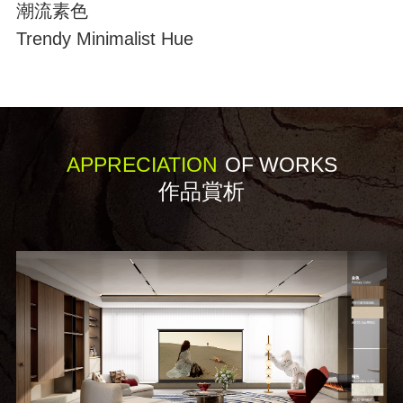
潮流素色
Trendy Minimalist Hue
APPRECIATION
OF WORKS
作品賞析