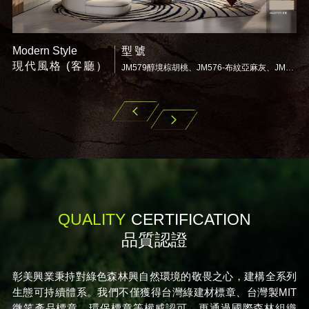
Industrial Style
型號
工業風格 (餐廳）
JM579醇境棕胡桃、JM576-布紋亞麻灰、JM555 波特蘭牙白、JM226F可可-滑面
JM569-黑偉榆、JM554-波特蘭深灰、JM228F奶茶-滑面、JM103H2黑-風化木紋、JM232-鐵銹玫瑰
EV
NEXT
QUALITY
CERTIFICATION
品質認證
彰美興業秉持對綠色森林興自然環境的敬畏之心，建構全系列
生態可持續體系。我們不僅獲得台灣綠建材標章、台灣製MIT
微笑產品標章、環保標章等權威認可，更通過國際森林組織