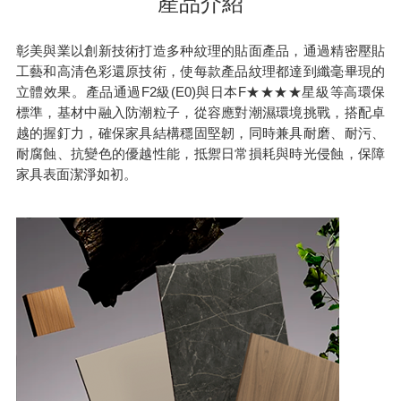
產品介紹
彰美與業以創新技術打造多种紋理的貼面產品，通過精密壓貼
工藝和高清色彩還原技術，使每款產品紋理都達到纖毫畢現的
立體效果。產品通過F2級(E0)與日本F★★★★星級等高環保
標準，基材中融入防潮粒子，從容應對潮濕環境挑戰，搭配卓
越的握釘力，確保家具結構穩固堅韌，同時兼具耐磨、耐污、
耐腐蝕、抗變色的優越性能，抵禦日常損耗與時光侵蝕，保障
家具表面潔淨如初。