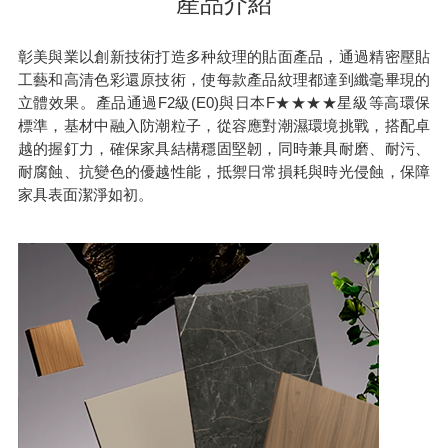
產品介紹
彰美與業以創新技術打造多种紋理的貼面產品，通過精密壓貼
工藝和高清色彩還原技術，使每款產品紋理都達到纖毫畢現的
立體效果。產品通過F2級(E0)與日本F★★★★星級等高環保
標準，基材中融入防潮粒子，從容應對潮濕環境挑戰，搭配卓
越的握釘力，確保家具結構穩固堅韌，同時兼具耐磨、耐污、
耐腐蝕、抗變色的優越性能，抵禦日常損耗與時光侵蝕，保障
家具表面潔淨如初。