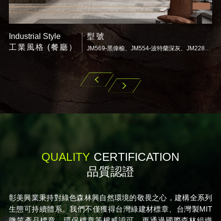
Nordic Style
型號
北歐風格 (卧室）
JM569-黑偉榆、JM554-波特蘭深灰、JM228F奶茶-滑面、JM103H2黑-風化木紋、JM232-鐵銹玫瑰
JM561G-莊園棕橡、JM226NA可可-自然木紋面、JM576-布紋亞麻灰、JM555-波特蘭牙白
EV
NEXT
QUALITY
CERTIFICATION
品質認證
彰美興業秉持對綠色森林興自然環境的敬畏之心，建構全系列
生態可持續體系。我們不僅獲得台灣綠建材標章、台灣製MIT
微笑產品標章、環保標章等權威認可，更通過國際森林組織