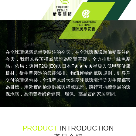
在全球環保議題備受關注的今天，在全球環保議題備受關注的
今天，我們以各項權威認證為堅實基礎，全力推動「綠色產
品」佈局：選用F2級(E0)與日本F★★★★星級與低甲醛健康
板材，從生產製造的節能減排、物流運輸的低碳規劃，到客戶
交付的環保包裝，全流程以最大限度降低環境汙染與生態傷害
為目標，用紮實的檢測數據與權威認證，踐行可持續發展的環
保承諾，為消費者締造健康、環保、高品質的家居空間。
PRODUCT
INTRODUCTION