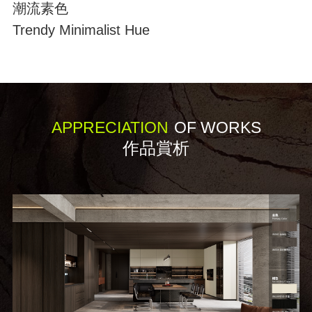
潮流素色
Trendy Minimalist Hue
APPRECIATION
OF WORKS
作品賞析