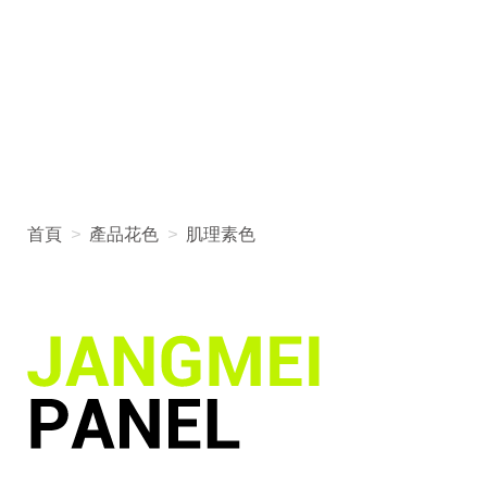
首頁
>
產品花色
>
肌理素色