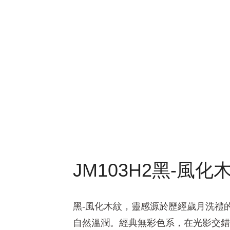
JM103H2黑-風化
黑-風化木紋，靈感源於歷經歲月洗禮
自然溫潤。經典無彩色系，在光影交錯