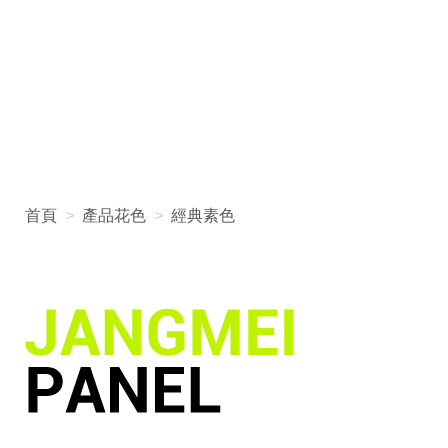
首頁
>
產品花色
>
經典素色