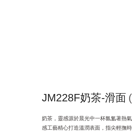
JM228F奶茶-滑面
奶茶，靈感源於晨光中一杯氤氳著熱氣
感工藝精心打造溫潤表面，指尖輕撫時