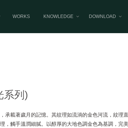
WORKS
KNOWLEDGE
DOWNLOAD



光系列)
，承載著歲月的記憶。其紋理如流淌的金色河流，紋理
理，觸手溫潤細膩。以醇厚的大地色調金色為基調，完