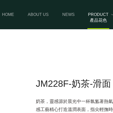
HOME
ABOUT US
NEWS
PRODUCT
產品花色
JM228F-奶茶-滑面
奶茶，靈感源於晨光中一杯氤氳著熱氣
感工藝精心打造溫潤表面，指尖輕撫時